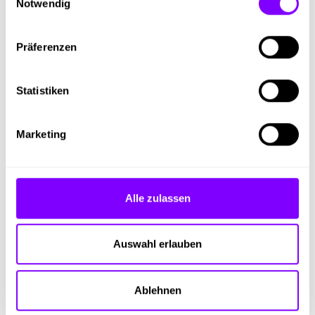
Notwendig
Noch mehr Möglichkeiten
Präferenzen
Lehrbetriebe ansehen, die diesen
Beruf anbieten
Statistiken
Weiter
Marketing
Alle zulassen
Mit anderen Lehrberufen
vergleichen
Auswahl erlauben
Weiter
Ablehnen