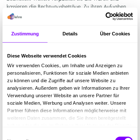
kassieren die Rechnungsbeträge. Zu ihren Aufgaben
gehört auch die Herstellung von Salaten und
Fleischgerichten. Im Platten- und Partyservice können
sie ihrer Kreativität freien Lauf lassen.
Zustimmung
Details
Über Cookies
Tätigkeiten
Diese Webseite verwendet Cookies
Kund:innen beraten und Waren verkaufen
Wir verwenden Cookies, um Inhalte und Anzeigen zu
Fleischwaren nach ihrer Art und Qualität
personalisieren, Funktionen für soziale Medien anbieten
beurteilen
zu können und die Zugriffe auf unsere Website zu
Fleisch und Fleischwaren verkaufsfertig herrichten,
analysieren. Außerdem geben wir Informationen zu Ihrer
ansprechend präsentieren und auszeichnen (=
Verwendung unserer Website an unsere Partner für
Preise angeben)
soziale Medien, Werbung und Analysen weiter. Unsere
Fleisch und Fleischwaren kühlen, einfrieren und
Partner führen diese Informationen möglicherweise mit
lagern
weiteren Daten zusammen, die Sie ihnen bereitgestellt
Platten legen und garnieren
haben oder die sie im Rahmen Ihrer Nutzung der Dienste
gesammelt haben.
Einwilligungsauswahl