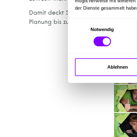
möglicherweise mit weiteren
der Dienste gesammelt habe
Damit deckt Springer die komplette 
Planung bis zur fertigen Maschine.
Einwilligungsauswahl
Notwendig
Ablehnen