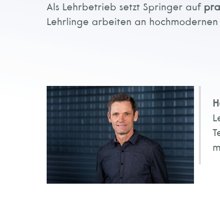
Als Lehrbetrieb setzt Springer auf
pra
Lehrlinge arbeiten an hochmodernen 
H
L
T
m