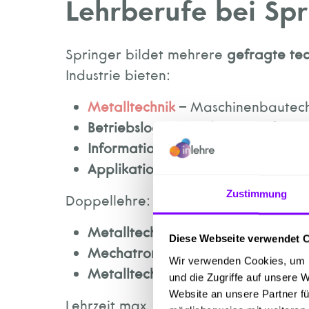
Lehrberufe bei Spr
Springer bildet mehrere
gefragte te
Industrie bieten:
Metalltechnik
– Maschinenbautech
Betriebslogistikkauffrau/Kaufman
Informationstechnologie
– Systemt
Applikationsentwicklung
- Coding
Zustimmung
Doppellehre:
Metalltechnik
- Maschinenbautec
Diese Webseite verwendet 
Mechatronik
- Automatisierungste
Wir verwenden Cookies, um I
Metalltechnik
- Maschinenbautec
und die Zugriffe auf unsere 
Website an unsere Partner fü
Lehrzeit max. 4 Jahre.
Alle Lehrberuf