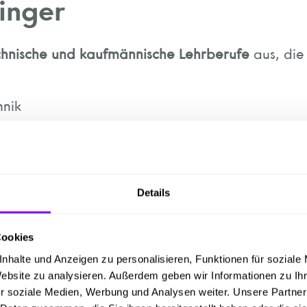
inger
chnische und kaufmännische Lehrberufe
aus, die
nik
n
echnik
Details
hnik &
Technische/r Zeichner/in
Cookies
chnik &
Elektrotechnik
- Anlagen- und Betriebste
nhalte und Anzeigen zu personalisieren, Funktionen für soziale
hnik &
Elektrotechnik
- Anlagen- und Betriebstec
Website zu analysieren. Außerdem geben wir Informationen zu I
r soziale Medien, Werbung und Analysen weiter. Unsere Partner
e auch mit Matura möglich!