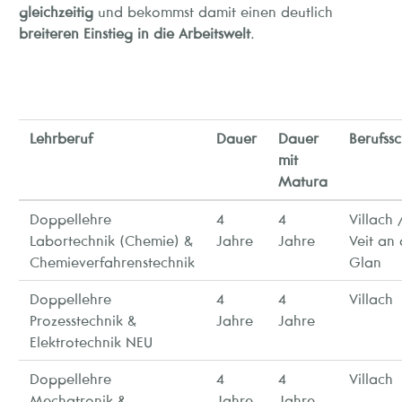
gleichzeitig
und bekommst damit einen deutlich
breiteren Einstieg in die Arbeitswelt
.
Lehrberuf
Dauer
Dauer
Berufss
mit
Matura
Doppellehre
4
4
Villach /
Labortechnik (Chemie) &
Jahre
Jahre
Veit an 
Chemieverfahrenstechnik
Glan
Doppellehre
4
4
Villach
Prozesstechnik &
Jahre
Jahre
Elektrotechnik NEU
Doppellehre
4
4
Villach
Mechatronik &
Jahre
Jahre