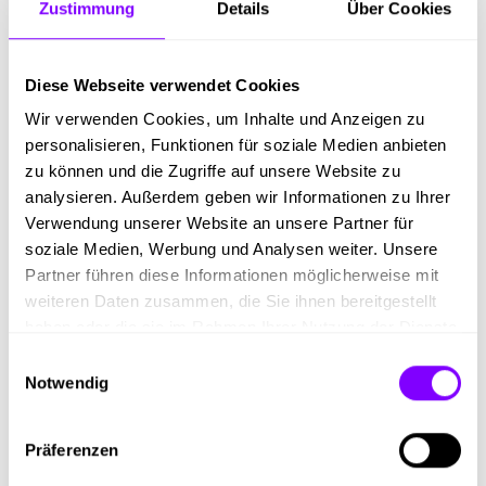
erfahrenen Lehrlingsausbilderinnen und
Zustimmung
Details
Über Cookies
Lehrlingsausbildern
wie Manuela Duller, Stefan
Pirolt und Herbert Passegger.
Diese Webseite verwendet Cookies
Betriebspraxis
: Du rotierst durch verschiedene
Abteilungen und Produktionsbereiche – du siehst
Wir verwenden Cookies, um Inhalte und Anzeigen zu
das Gesamtbild des Unternehmens, nicht nur einen
personalisieren, Funktionen für soziale Medien anbieten
kleinen Ausschnitt.
zu können und die Zugriffe auf unsere Website zu
Berufsschule
: Je nach Lehrberuf besuchst du die
analysieren. Außerdem geben wir Informationen zu Ihrer
Berufsschule in Villach oder St. Veit an der Glan.
Verwendung unserer Website an unsere Partner für
Wettbewerbe
: Engagierte Lehrlinge können
soziale Medien, Werbung und Analysen weiter. Unsere
Treibacher bei den
Austrian Skills
vertreten – dem
Partner führen diese Informationen möglicherweise mit
nationalen Berufsleistungswettbewerb.
weiteren Daten zusammen, die Sie ihnen bereitgestellt
haben oder die sie im Rahmen Ihrer Nutzung der Dienste
gesammelt haben.
Einwilligungsauswahl
Notwendig
Was sind die konkreten Vorteile
einer Lehre bei Treibacher?
Präferenzen