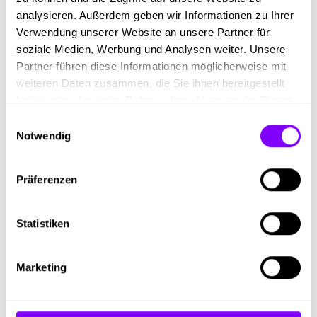
analysieren. Außerdem geben wir Informationen zu Ihrer
Verwendung unserer Website an unsere Partner für
soziale Medien, Werbung und Analysen weiter. Unsere
Partner führen diese Informationen möglicherweise mit
weiteren Daten zusammen, die Sie ihnen bereitgestellt
haben oder die sie im Rahmen Ihrer Nutzung der Dienste
gesammelt haben.
Einwilligungsauswahl
Lehrbetrieb des Monats 06/26:
Notwendig
Leeb Balkone GmbH
Präferenzen
Der europäischen Marktführer für Balkone und Zäune
verbindet eine fundierte Ausbildung in einem regional
Statistiken
verankerten Familienunternehmen mit moderner
Technik.
Marketing
Alle Infos