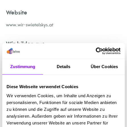
Website
www.wir-swietelskys.at
Wir bilden aus
Bautechnische Assistenz
Betonbau
Zustimmung
Details
Über Cookies
Bürokaufmann oder Bürokauffrau
Hochbau
Land- und Baumaschinentechniker:in
Diese Webseite verwendet Cookies
Tiefbau
Wir verwenden Cookies, um Inhalte und Anzeigen zu
personalisieren, Funktionen für soziale Medien anbieten
Firmenbeschreibung
zu können und die Zugriffe auf unsere Website zu
analysieren. Außerdem geben wir Informationen zu Ihrer
Swietelsky ist ein führendes Bauunternehmen in
Verwendung unserer Website an unsere Partner für