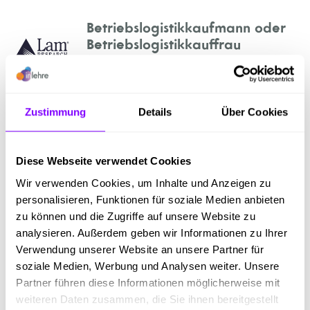
Betriebslogistikkaufmann oder
Betriebslogistikkauffrau
(m/w/d)
Lam Research AG
Zustimmung
Details
Über Cookies
Villach
Diese Webseite verwendet Cookies
Wir verwenden Cookies, um Inhalte und Anzeigen zu
personalisieren, Funktionen für soziale Medien anbieten
Anzeigen
zu können und die Zugriffe auf unsere Website zu
analysieren. Außerdem geben wir Informationen zu Ihrer
Verwendung unserer Website an unsere Partner für
soziale Medien, Werbung und Analysen weiter. Unsere
Partner führen diese Informationen möglicherweise mit
Betriebslogistikkaufmann oder
weiteren Daten zusammen, die Sie ihnen bereitgestellt