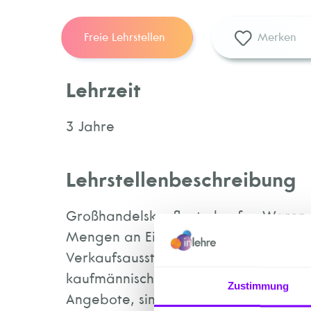
Freie Lehrstellen
Merken
Lehrzeit
3 Jahre
Lehrstellenbeschreibung
Großhandelskaufleute kaufen Waren i
Mengen an Einzelhandelsgeschäfte we
Verkaufsausstellungen im In- und Ausl
kaufmännischen Tätigkeiten von der 
Zustimmung
Angebote, sind für den Zahlungsver