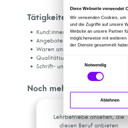
Diese Webseite verwendet 
Tätigkeiten
Wir verwenden Cookies, um I
und die Zugriffe auf unsere 
Kund:innen beraten und Verkaufs
Website an unsere Partner fü
möglicherweise mit weiteren
Angebote vergleichen, Bestellung
der Dienste gesammelt habe
Waren annehmen, Lagerbestand 
Qualitätsunterschiede, Verwendba
Einwilligungsauswahl
Schrift- und Zahlungsverkehr abwi
Notwendig
Noch mehr Möglichkeiten
Ablehnen
Lehrbetriebe ansehen, die
diesen Beruf anbieten