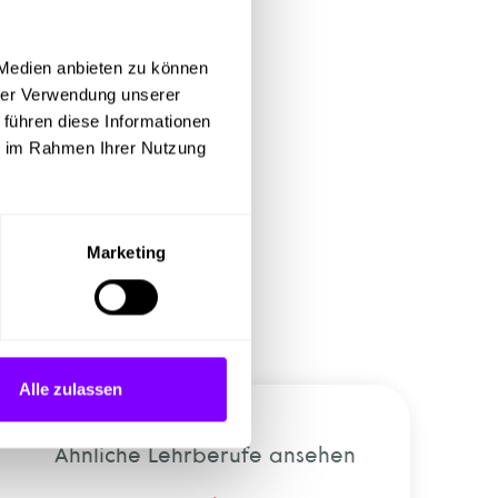
 Medien anbieten zu können
hrer Verwendung unserer
 führen diese Informationen
ie im Rahmen Ihrer Nutzung
hführen
keit der Waren kennen
Marketing
Alle zulassen
Ähnliche Lehrberufe ansehen