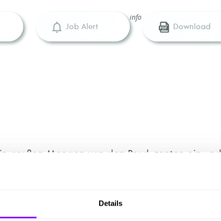
info
Job Alert
Download
n großen Mengen von den Produzenten ein und v
iter. Sie präsentieren das eigene Sortiment a
and und informieren sich selbst auf Messen über
Angebotseinholung über die Lagerung bis zum Ve
Details
kehr zuständig und setzen geeignete Werbemaß