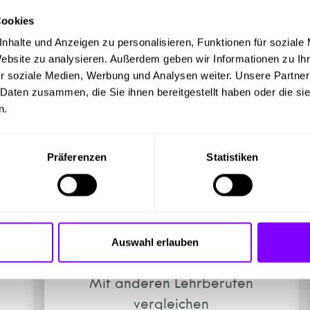
Cookies
nhalte und Anzeigen zu personalisieren, Funktionen für soziale
Website zu analysieren. Außerdem geben wir Informationen zu I
gespräche führen
r soziale Medien, Werbung und Analysen weiter. Unsere Partner
 Daten zusammen, die Sie ihnen bereitgestellt haben oder die s
en und Kalkulationen (Preisberechnungen) durc
n.
verwalten
rkeit, Lagerungsfähigkeit und Transportierbar
ckeln
Präferenzen
Statistiken
Auswahl erlauben
Mit anderen Lehrberufen
vergleichen