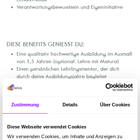
Verantwortungsbewusstsein und Eigeninitiative
DIESE BENEFITS GENIESST DU:
Eine qualitativ hochwertige Ausbildung im Ausmaß
von 3,5 Jahren (optional: Lehre mit Matura)
Einen persönlichen Lehrlingsmentor, der dich
durch deine Ausbildungsjahre begleitet
Umfassende Ausbildung, die verschiedene
Unternehmensbereiche einschließt
Prämien für gute Leistungen in der Schule
Zustimmung
Details
Über Cookies
Jährlicher Lehrlingsausflug und sportliche
Teamaktivitäten
Entwicklungsmöglichkeiten und Aufstieg im Betrieb
Diese Webseite verwendet Cookies
nach deiner Lehre
Essenszuschuss in der betriebseigenen Kantine, wo
Wir verwenden Cookies, um Inhalte und Anzeigen zu