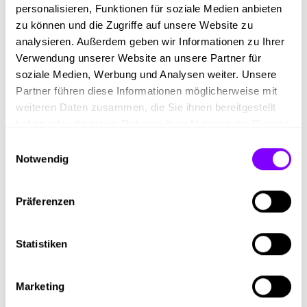
täglich frisch gekocht wird
personalisieren, Funktionen für soziale Medien anbieten
Bezahlung des Öffitickets, das kärntenweit gültig
zu können und die Zugriffe auf unsere Website zu
ist für die Dauer der Lehrzeit
analysieren. Außerdem geben wir Informationen zu Ihrer
Mitarbeiterrabatte in diversen Geschäften,
Verwendung unserer Website an unsere Partner für
Bikeleasing uvm.
soziale Medien, Werbung und Analysen weiter. Unsere
Monatliche Lehrlingsentschädigung ab EUR 1.071
Partner führen diese Informationen möglicherweise mit
brutto im 1. Lehrjahr (Stand KV 01.11.2025)
weiteren Daten zusammen, die Sie ihnen bereitgestellt
haben oder die sie im Rahmen Ihrer Nutzung der Dienste
gesammelt haben.
Einwilligungsauswahl
Notwendig
Tätigkeiten
Präferenzen
Du beschäftigst dich mit der
Oberflächenbehandlung von metallischen Teilen
Du erhältst Einblicke in verschiedene Techniken wie
Statistiken
Galvanisieren, Pulverbeschichten oder
Feuerverzinken
Marketing
Du arbeitest mit computergesteuerten,