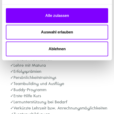
vollautomatischen Anlagen und lernst chemische
Prozesse zu nutzen
Du erzeugst unterschiedlichste
Alle zulassen
Oberflächenbeschichtungen auf Werkstücken,
womit die thermische, korrosive und optische
Eigenschaft verändert wird
Auswahl erlauben
Highlights
Ablehnen
Flexible Arbeitszeiten
Lehre mit Matura
Erfolgsprämien
Persönlichkeitstrainings
Teambuilding und Ausflüge
Buddy-Programm
Erste-Hilfe Kurs
Lernunterstützung bei Bedarf
Verkürzte Lehrzeit bzw. Anrechnungsmöglichkeiten