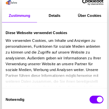
Metalltechnik (Modullehrberuf)
Zustimmung
Details
Über Cookies
Firmenbeschreibung
Diese Webseite verwendet Cookies
Wir sind ein unabhängiger Gesamtanbieter für
Fassadenlösungen in Kombination mit Sonnenschutz.
Wir verwenden Cookies, um Inhalte und Anzeigen zu
Wir fertigen direkt an unserem Standort in Klagenfurt
personalisieren, Funktionen für soziale Medien anbieten
die innovativen Fassadenlösungen. Unser Kerngeschäft
zu können und die Zugriffe auf unsere Website zu
ist dabei die Abwicklung von Großprojekten sowie
analysieren. Außerdem geben wir Informationen zu Ihrer
Service und Wartung im Bereich der Fassaden
Verwendung unserer Website an unsere Partner für
vorwiegend im deutschsprachigen Raum (DACH-
soziale Medien, Werbung und Analysen weiter. Unsere
Region).
Partner führen diese Informationen möglicherweise mit
weiteren Daten zusammen, die Sie ihnen bereitgestellt
haben oder die sie im Rahmen Ihrer Nutzung der Dienste
gesammelt haben.
Einwilligungsauswahl
Notwendig