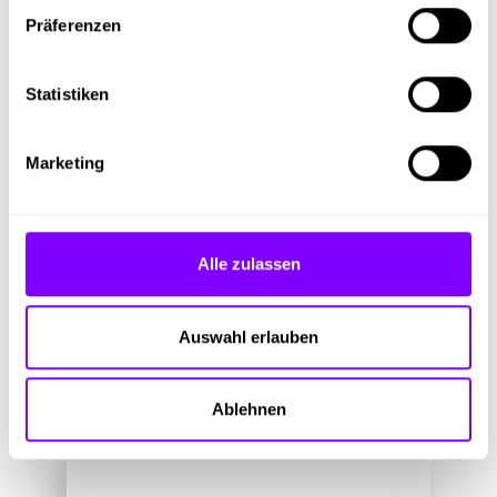
Bildergalerie
Präferenzen
Statistiken
Mehr Fragen
Marketing
Dein persönlicher Ansprechpartner bei Starmann GmbH ist Margret
Walder.
Alle zulassen
Auswahl erlauben
Ablehnen