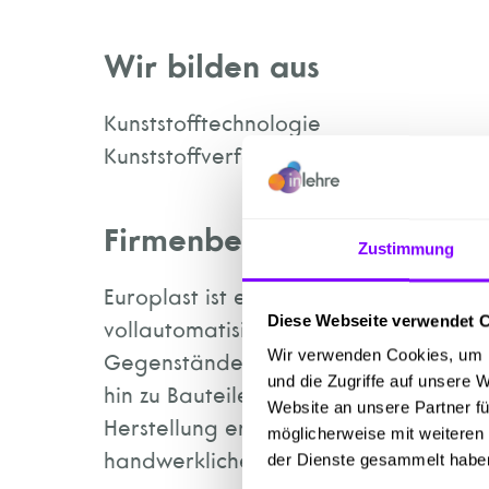
Wir bilden aus
Kunststofftechnologie
Kunststoffverfahrenstechnik
Firmenbeschreibung
Zustimmung
Europlast ist ein kunststoffverarbei
Diese Webseite verwendet 
vollautomatisierten Robotersystemen K
Wir verwenden Cookies, um I
Gegenstände aus Kunststoff sind aus
und die Zugriffe auf unsere 
hin zu Bauteilen für die Autoindustrie
Website an unsere Partner fü
Herstellung erfolgt mit modernsten 
möglicherweise mit weiteren
handwerkliches Know How.
der Dienste gesammelt habe