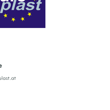
e
last.at