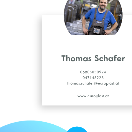
Thomas Schafer
06803050924
047148228
thomas.schafer@europlast.at
www.europlast.at