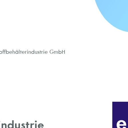
toffbehälterindustrie GmbH
industrie