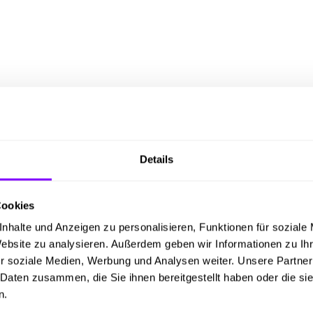
Details
tendes Unternehmen, das mit hochtechnologische
Cookies
unststoffteile für die Bereiche Umwelt, Landwirt
nhalte und Anzeigen zu personalisieren, Funktionen für soziale
 unserem Alltag längst nicht mehr wegzudenken
Website zu analysieren. Außerdem geben wir Informationen zu I
 oder Umwelttechnik, alles ist aus unterschiedlich
r soziale Medien, Werbung und Analysen weiter. Unsere Partner
computergesteuerten Maschinen und Anlagen und 
 Daten zusammen, die Sie ihnen bereitgestellt haben oder die s
n.