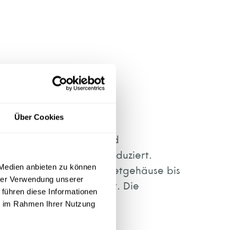
Über Cookies
n Spritzgussmaschinen und
schaft und Industrie produziert.
 Medien anbieten zu können
: vom Smartphone-, Tabletgehäuse bis
hrer Verwendung unserer
en Kunststoffen gefertigt. Die
 führen diese Informationen
erfordert gleichzeitig
ie im Rahmen Ihrer Nutzung