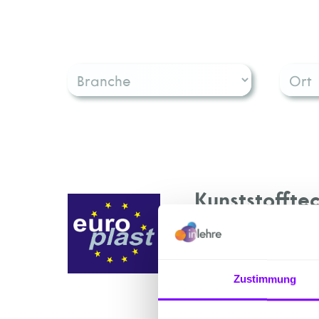
Kunststoffte
Europlast Kunststo
Zustimmung
Dellach im Drautal