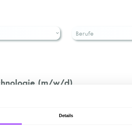
chnologie (m/w/d)
ffbehälterindustrie GmbH
Details
, Schmelz