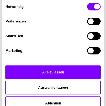
gesammelt haben.
Bedienen von Holzbearbeitungsmaschinen
Einwilligungsauswahl
Zusammenbau der Montageteile
Notwendig
Präferenzen
Das bringst du mit.
Abgeschlossene Schulausbildung
Statistiken
Interesse am Baustoff Holz
Genauigkeit und räumliches
Vorstellungsvermögen
Marketing
Freundliches gepflegtes Auftreten
und hohe Motivation
Lernbereitschaft und Zuverlässigkeit
Alle zulassen
Highlights
Auswahl erlauben
Hervorragende Weiterbildungsmöglichkeiten
Lehre mit Matura
Ablehnen
Lehre mit Studium