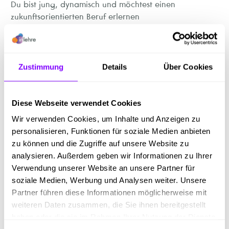
Du bist jung, dynamisch und möchtest einen
zukunftsorientierten Beruf erlernen
mit der Möglichkeit zur Matura und Weiterbildung -
dann bewirb Dich jetzt bei
Zustimmung
Details
Über Cookies
Griffnerhaus - dem führenden Fertighausanbieter in
Österreich in punkto Qualität
und Ökologie. Wir bauen Häuser aus Holz nach
Diese Webseite verwendet Cookies
höchsten Standards.
Wir verwenden Cookies, um Inhalte und Anzeigen zu
personalisieren, Funktionen für soziale Medien anbieten
zu können und die Zugriffe auf unsere Website zu
Tätigkeiten
analysieren. Außerdem geben wir Informationen zu Ihrer
Verwendung unserer Website an unsere Partner für
Deine Aufgaben.
soziale Medien, Werbung und Analysen weiter. Unsere
Partner führen diese Informationen möglicherweise mit
weiteren Daten zusammen, die Sie ihnen bereitgestellt
Anfertigung von Holzkonstruktionen und
haben oder die sie im Rahmen Ihrer Nutzung der Dienste
Holzbauten