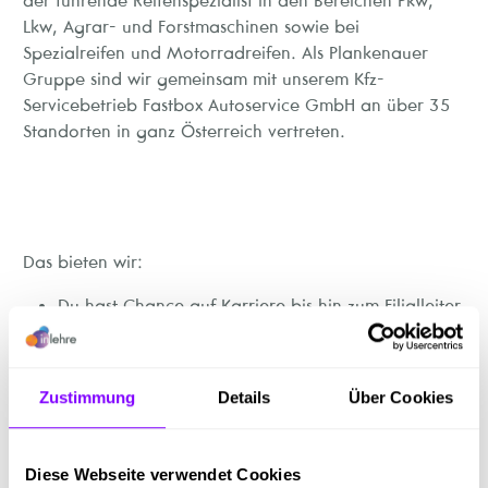
der führende Reifenspezialist in den Bereichen Pkw,
Lkw, Agrar- und Forstmaschinen sowie bei
Spezialreifen und Motorradreifen. Als Plankenauer
Gruppe sind wir gemeinsam mit unserem Kfz-
Servicebetrieb Fastbox Autoservice GmbH an über 35
Standorten in ganz Österreich vertreten.
Das bieten wir:
Du hast Chance auf Karriere bis hin zum Filialleiter
Einmal im Jahr gehst du auf Reisen – ein cooles
Lehrlingscamp wartet auf dich
Gute Zeugnisse und Leistungen belohnen wir in
Zustimmung
Details
Über Cookies
Form von Gutscheinen und Sachpreisen (z.B.
Tankgutscheine oder Smartphone)
Und wenn du in der Berufsschule doch einmal
Diese Webseite verwendet Cookies