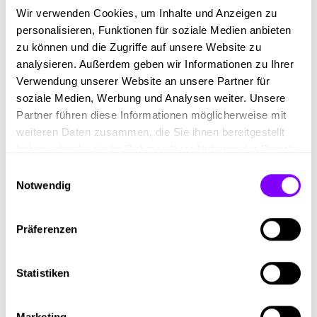
besondere Unterstützung brauchst, helfen wir dir
Wir verwenden Cookies, um Inhalte und Anzeigen zu
gerne mit einer kostenlosen Lernunterstützung
personalisieren, Funktionen für soziale Medien anbieten
Du bekommst Sonderrabatte auf Reifen und
zu können und die Zugriffe auf unsere Website zu
Autoservice Leistungen
analysieren. Außerdem geben wir Informationen zu Ihrer
Die ganzen anderen Benefits und Vergünstigungen
Verwendung unserer Website an unsere Partner für
sind auch ziemlich cool (Prozente in
soziale Medien, Werbung und Analysen weiter. Unsere
Modegeschäften, auf Flüge, auf Elektromarken,
Partner führen diese Informationen möglicherweise mit
uvm.)
weiteren Daten zusammen, die Sie ihnen bereitgestellt
Wenn du möchtest, kannst du eine Lehre mit
haben oder die sie im Rahmen Ihrer Nutzung der Dienste
Matura machen
gesammelt haben.
Du arbeitest in einem österreichweit tätigen
Einwilligungsauswahl
Notwendig
Familienunternehmen
Sommerfeste, Weihnachtsfeiern etc. gehören für
uns dazu
Präferenzen
Du willst einen sicheren Arbeitsplatz? Nach
Abschluss der Lehre sichern wir dir bei guten
Leistungen einen fixen Arbeitsplatz zu
Statistiken
Als Motivation bekommst du auch Erfolgsprämien
Marketing