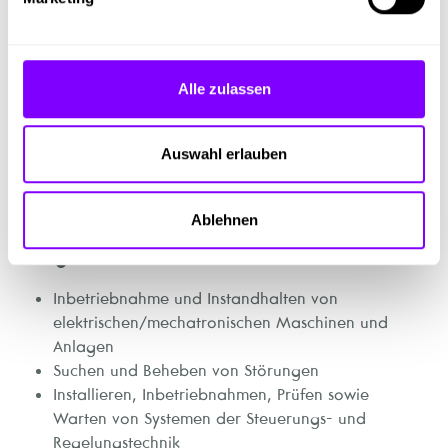
Haben wir dein Interesse geweckt? Dann sende uns
deine vollständige Bewerbung (Lebenslauf,
Motivationsschreiben, Foto) sowie dein letztes
Alle zulassen
Schulzeugnis! Deine Bewerbung wird sorgfältig geprüft
und du wirst gegebenenfalls zu einem Aufnahmetest
eingeladen. Wenn du beim Test gut abschneidest wirst
Auswahl erlauben
du zu einem persönlichen Gespräch sowie zum
Schnuppern eingeladen.
Ablehnen
Tätigkeiten
Inbetriebnahme und Instandhalten von
elektrischen/mechatronischen Maschinen und
Anlagen
Suchen und Beheben von Störungen
Installieren, Inbetriebnahmen, Prüfen sowie
Warten von Systemen der Steuerungs- und
Regelungstechnik