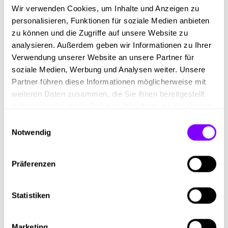
Wir verwenden Cookies, um Inhalte und Anzeigen zu
personalisieren, Funktionen für soziale Medien anbieten
Ein weiteres Ausbildungsmodell ist die „Lehre mit
zu können und die Zugriffe auf unsere Website zu
Matura", welches wir den Lehrlingen ebenso
analysieren. Außerdem geben wir Informationen zu Ihrer
ermöglichen und dabei bestmöglich unterstützen.
Verwendung unserer Website an unsere Partner für
Lerne von den Besten und werde selbst eine/r der
soziale Medien, Werbung und Analysen weiter. Unsere
Besten. Wir bieten dir die Möglichkeit dazu.
Partner führen diese Informationen möglicherweise mit
weiteren Daten zusammen, die Sie ihnen bereitgestellt
haben oder die sie im Rahmen Ihrer Nutzung der Dienste
Das bringst du mit:
gesammelt haben.
Einwilligungsauswahl
Notwendig
- Einen erfolgreichen Pflichtschulabschluss
- Technisches Interesse und handwerkliches Geschick
Präferenzen
- Gute Umgangsformen und viel Ehrgeiz
Statistiken
- Freude an der Arbeit im Team
Marketing