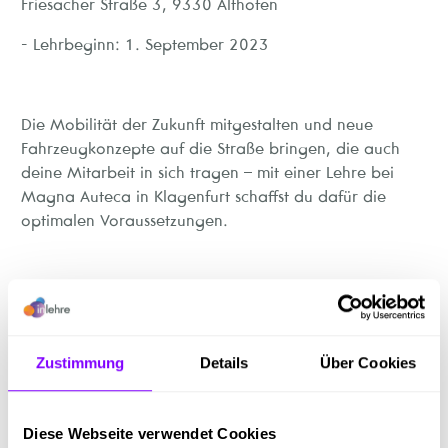
Friesacher Straße 3, 9330 Althofen
- Lehrbeginn: 1. September 2023
Die Mobilität der Zukunft mitgestalten und neue
Fahrzeugkonzepte auf die Straße bringen, die auch
deine Mitarbeit in sich tragen – mit einer Lehre bei
Magna Auteca in Klagenfurt schaffst du dafür die
optimalen Voraussetzungen.
Wir bieten dir die Möglichkeit, ein umfangreiches,
duales Lehrlingsausbildungssystem zu absolvieren. Das
bedeutet, dass die praktische Ausbildung im Betrieb
Zustimmung
Details
Über Cookies
erfolgt - also dort, wo sie am besten vermittelt werden
kann. Die fachtheoretischen Kenntnisse werden in der
Berufsschule erworben.
Diese Webseite verwendet Cookies