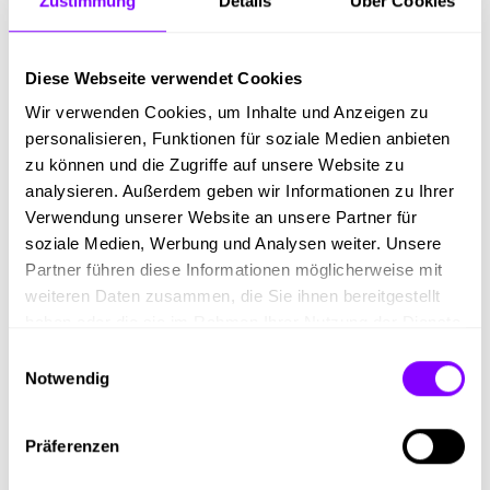
Zustimmung
Details
Über Cookies
Druckaufträge planst und dabei Druckmaschinen
einrichtest, die Farben anpasst und Druckprozesse
navigierst. Außerdem erfährst du, wie du die
Diese Webseite verwendet Cookies
hochmodernen Maschinen pflegst und instand hältst.
Im Austausch mit Fachkräften lernst du komplexe
Wir verwenden Cookies, um Inhalte und Anzeigen zu
Arbeitsabläufe schnell zu verstehen.
personalisieren, Funktionen für soziale Medien anbieten
zu können und die Zugriffe auf unsere Website zu
analysieren. Außerdem geben wir Informationen zu Ihrer
Tätigkeiten
Verwendung unserer Website an unsere Partner für
soziale Medien, Werbung und Analysen weiter. Unsere
Herstellung von Druckprodukten aus Papier und Karton
Partner führen diese Informationen möglicherweise mit
weiteren Daten zusammen, die Sie ihnen bereitgestellt
Bedienen und Einrichten der Druckmaschine
haben oder die sie im Rahmen Ihrer Nutzung der Dienste
Erstellung von Testdrucken zur Abstimmung mit der
gesammelt haben.
Einwilligungsauswahl
Farbvorlage
Notwendig
Kontrolle der Druckerzeugnisse im Hinblick auf
gleichbleibende Qualität
Präferenzen
Überwachung des gesamten Druckvorganges