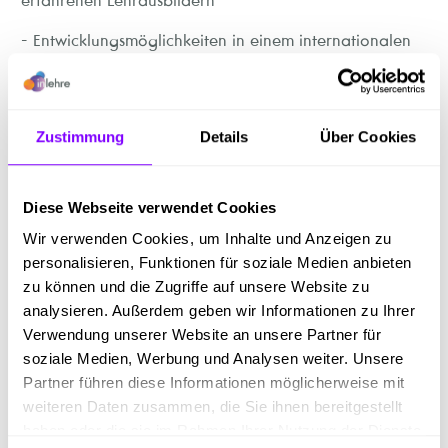
erfahrenen Lehrausbildern
- Entwicklungsmöglichkeiten in einem internationalen
Unternehmen
- Lehrlingsprämien bei besonderen Leistungen in der
Berufsschule
Zustimmung
Details
Über Cookies
- Werksübergreifender Lehrlingsaustausch und
gemeinsame Workshops
Diese Webseite verwendet Cookies
Wir verwenden Cookies, um Inhalte und Anzeigen zu
personalisieren, Funktionen für soziale Medien anbieten
Wenn du möchtest: Mach bei uns Lehre UND Matura
zu können und die Zugriffe auf unsere Website zu
analysieren. Außerdem geben wir Informationen zu Ihrer
Verwendung unserer Website an unsere Partner für
Was du mitbringst
soziale Medien, Werbung und Analysen weiter. Unsere
Partner führen diese Informationen möglicherweise mit
- Positiv abgeschlossene Pflichtschule
weiteren Daten zusammen, die Sie ihnen bereitgestellt
- Interesse und Freude am Umgang mit Holz
haben oder die sie im Rahmen Ihrer Nutzung der Dienste