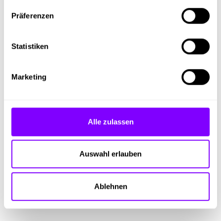
Highlights
Präferenzen
Lehre mit Matura
Statistiken
Mehr Fragen
Marketing
Dein persönlicher Ansprechpartner bei Griffnerhaus
GmbH ist Michaela Gugler-Weizer.
Alle zulassen
Auswahl erlauben
Ablehnen