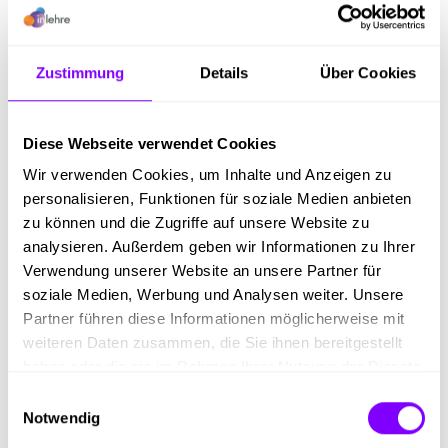
Branche
Holzindustrie
Zustimmung
Details
Über Cookies
Lehrzeit
info
4 Jahre
Diese Webseite verwendet Cookies
Lehrlingsentschädigung
info
Wir verwenden Cookies, um Inhalte und Anzeigen zu
1000 € (Brutto)
personalisieren, Funktionen für soziale Medien anbieten
zu können und die Zugriffe auf unsere Website zu
analysieren. Außerdem geben wir Informationen zu Ihrer
Beschreibung
Verwendung unserer Website an unsere Partner für
Doppellehre Zimmereitechnik - Fertigteilhausbauer
soziale Medien, Werbung und Analysen weiter. Unsere
Partner führen diese Informationen möglicherweise mit
weiteren Daten zusammen, die Sie ihnen bereitgestellt
Tätigkeiten
haben oder die sie im Rahmen Ihrer Nutzung der Dienste
gesammelt haben.
Einwilligungsauswahl
Notwendig