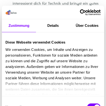
interessierst dich für Technik und bringst ein gutes
Gespür für Zahlen mit.
Zielstrebigkeit und gute
Umgangsformen:
Engagement bei der Verfolgung
Zustimmung
Details
Über Cookies
von Zielen sowie respektvoller Umgang
miteinander sind wichtig.
Diese Webseite verwendet Cookies
Wir verwenden Cookies, um Inhalte und Anzeigen zu
Wenn diese Eigenschaften auf dich zutreffen und du
personalisieren, Funktionen für soziale Medien anbieten
bereit bist, in einem aufregenden Berufsfeld
zu können und die Zugriffe auf unsere Website zu
durchzustarten, freuen wir uns darauf, deine
analysieren. Außerdem geben wir Informationen zu Ihrer
Bewerbung zu erhalten!
Verwendung unserer Website an unsere Partner für
soziale Medien, Werbung und Analysen weiter. Unsere
Partner führen diese Informationen möglicherweise mit
Bitte sende uns dein
Motivationsschreiben
,
deinen
weiteren Daten zusammen, die Sie ihnen bereitgestellt
Lebenslauf
und
dein letztes Schulzeugnis
.
haben oder die sie im Rahmen Ihrer Nutzung der Dienste
gesammelt haben.
Einwilligungsauswahl