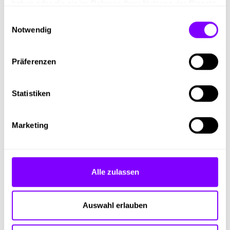
haben oder die sie im Rahmen Ihrer Nutzung der Dienste
kollegialen Team:
Vielfältige Tätigkeiten und ein
gesammelt haben.
Einwilligungsauswahl
motiviertes Team sorgen für eine spannende
Notwendig
Lehrzeit.
Prämien für ausgezeichnete schulische Leistungen
sowie einen guten oder ausgezeichneten
Präferenzen
Lehrabschluss:
Gute Leistungen werden bei uns mit
attraktiven Prämien belohnt.
Statistiken
Mitarbeiterkarte für vergünstigtes Einkaufen,
Tanken und weitere Vorteile:
Profitiere von
zahlreichen Vergünstigungen und Benefits.
Marketing
Lehrlingseinkommen im 1. Lehrjahr: € 1.080
brutto/Monat:
Attraktives Einstiegsgehalt mit
jährlicher Steigerung.
Alle zulassen
Klingt spannend?
Dann bewirb dich jetzt online
mit
Auswahl erlauben
deinem Lebenslauf unter lagerhausjobs.at