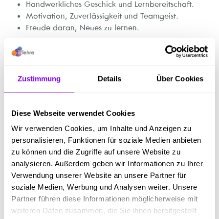
Handwerkliches Geschick und Lernbereitschaft.
Motivation, Zuverlässigkeit und Teamgeist.
Freude daran, Neues zu lernen.
Unser Angebot
Zustimmung
Details
Über Cookies
Fundierte, zukunftssichere Lehre in einem regional
verankerten Unternehmen:
Qualitativ hochwertige
Ausbildung mit langfristiger Perspektive in einem
Diese Webseite verwendet Cookies
stabilen Betrieb.
Wir verwenden Cookies, um Inhalte und Anzeigen zu
Sehr gute Aus- und Weiterbildungsmöglichkeiten:
personalisieren, Funktionen für soziale Medien anbieten
Laufende Schulungen und Weiterbildungen
zu können und die Zugriffe auf unsere Website zu
unterstützen deine fachliche und persönliche
analysieren. Außerdem geben wir Informationen zu Ihrer
Entwicklung.
Verwendung unserer Website an unsere Partner für
Möglichkeit zur Lehre mit Matura:
Kombination
soziale Medien, Werbung und Analysen weiter. Unsere
aus Lehre und Matura für zusätzliche
Partner führen diese Informationen möglicherweise mit
Karrierechancen.
weiteren Daten zusammen, die Sie ihnen bereitgestellt
Abwechslungsreiche Aufgaben in einem