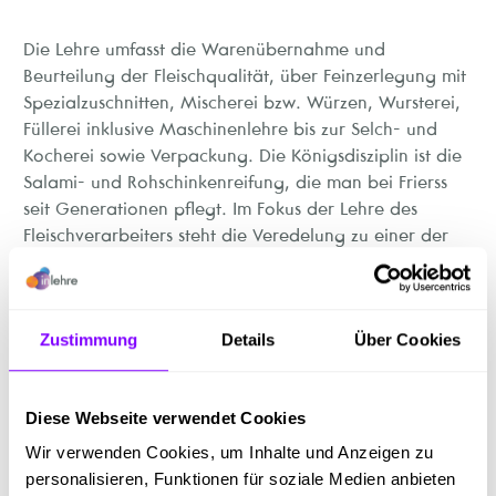
Die Lehre umfasst die Warenübernahme und
Beurteilung der Fleischqualität, über Feinzerlegung mit
Spezialzuschnitten, Mischerei bzw. Würzen, Wursterei,
Füllerei inklusive Maschinenlehre bis zur Selch- und
Kocherei sowie Verpackung. Die Königsdisziplin ist die
Salami- und Rohschinkenreifung, die man bei Frierss
seit Generationen pflegt. Im Fokus der Lehre des
Fleischverarbeiters steht die Veredelung zu einer der
150 Frierss Wurst- und Schinkenspezialitäten.“
Darüber hinaus gibt es die Möglichkeit der Lehre mit
Matura sowie langfristige Jobaussichten mit
Zustimmung
Details
Über Cookies
Karrierechancen als Facharbeiter oder Teamleiter.
Von Vorteil sind handwerkliche Fertigkeit und Interesse
Diese Webseite verwendet Cookies
an Maschinentechnik ebenso wie guter Geschmack.
Wir verwenden Cookies, um Inhalte und Anzeigen zu
personalisieren, Funktionen für soziale Medien anbieten